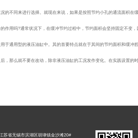
状况的不同来进行选择。就现在来说，如果是按照节约小孔的通流面积在
作用吗?通常状况下，在缓冲节约过程中，节约面积会坚持固定不变，
于通用型的液压油缸中。其的首要特点就在于其间的节约面积和缓冲腔
，那么就不要在改动，除非液压油缸的工况发作变化。在实践设置的时
江苏省无锡市滨湖区胡埭镇金沙滩20#